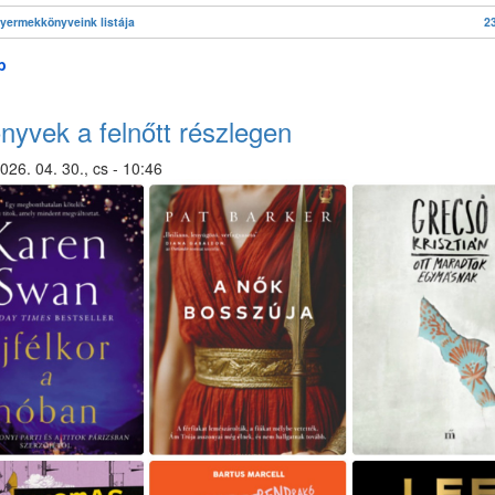
gyermekkönyveink listája
2
b
(Új
könyvek
a
nyvek a felnőtt részlegen
gyermek
részlegen)
026. 04. 30., cs - 10:46