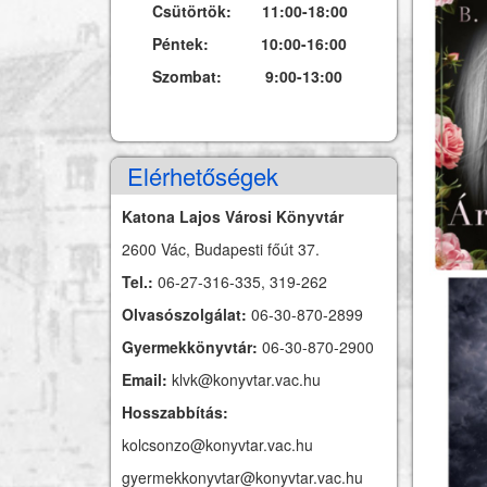
Csütörtök: 11:00-18:00
Péntek: 10:00-16:00
Szombat: 9:00-13:00
Elérhetőségek
Katona Lajos Városi Könyvtár
2600 Vác, Budapesti főút 37.
Tel.:
06-27-316-335, 319-262
Olvasószolgálat:
06-30-870-2899
Gyermekkönyvtár:
06-30-870-2900
Email:
klvk@konyvtar.vac.hu
Hosszabbítás:
kolcsonzo@konyvtar.vac.hu
gyermekkonyvtar@konyvtar.vac.hu