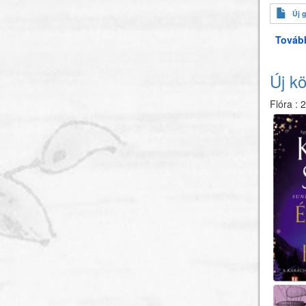
Új 
Továb
Új kö
Flóra
:
2