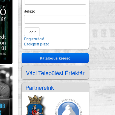
Jelszó
Regisztráció
Elfelejtett jelszó
Katalógus kereső
Katalógus
kereső
Váci Települési Értéktár
Partnereink