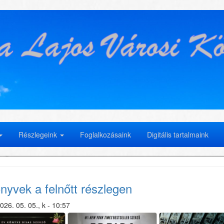
Részlegeink
Foglalkozásaink
Digitális tartalmaink
nyvek a felnőtt részlegen
026. 05. 05., k - 10:57