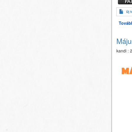
Új f
Továb
Máju
kandi
:
2