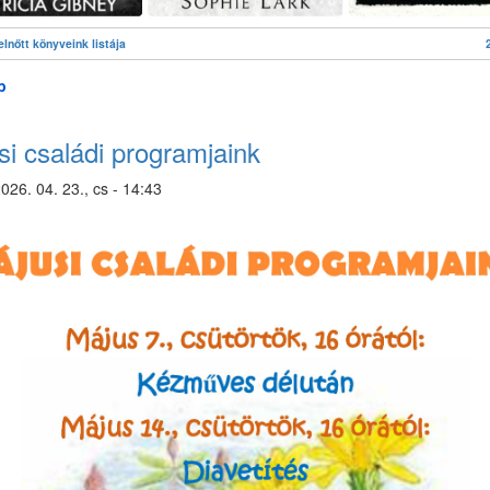
elnőtt könyveink listája
b
(Új
könyvek
a
si családi programjaink
felnőtt
részlegen)
026. 04. 23., cs - 14:43