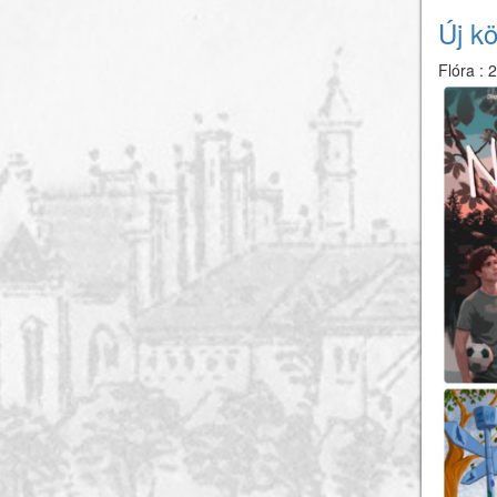
Új k
Flóra
:
2