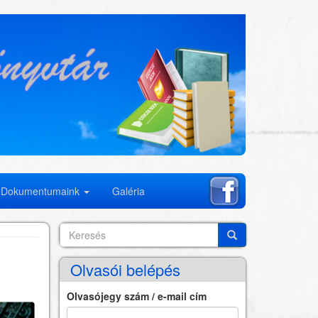
Dokumentumaink
Galéria
Keresés
Search
Keresés
Olvasói belépés
Olvasójegy szám / e-mail cím