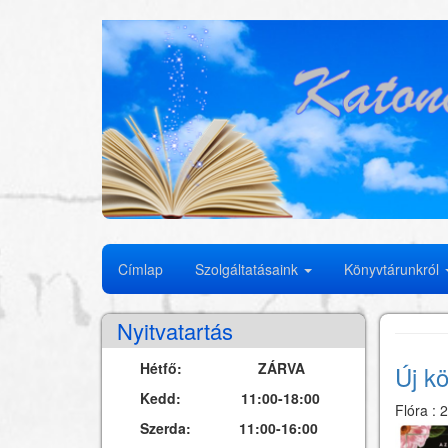
Ugrás
a
tartalomra
Fő
Címlap
Szolgáltatásaink
Könyvtárunkról
navigáció
Nyitvatartás
Hétfő: ZÁRVA
Új kö
Kedd: 11:00-18:00
Flóra
:
2
Szerda: 11:00-16:00