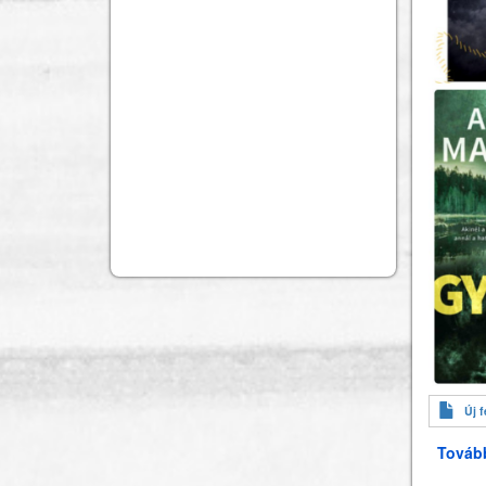
Új f
Továb