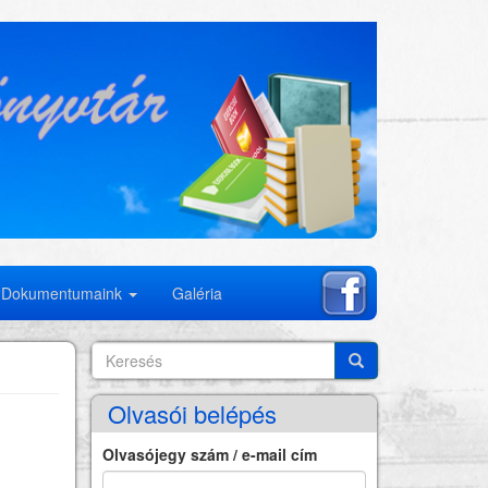
Dokumentumaink
Galéria
Keresés
Search
Keresés
Olvasói belépés
Olvasójegy szám / e-mail cím