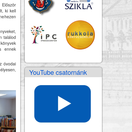
Először
, ki kell
 nehezen
nyveket,
n találod
 könyvek
és ennek
z óvodai
élyesen,
YouTube csatornánk