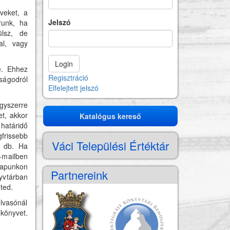
veket, a
Jelszó
runk, ha
ülsz, de
al, vagy
e. Ehhez
Regisztráció
gságodról
Elfelejtett jelszó
gyszerre
et, akkor
Katalógus kereső
Katalógus
határidő
kereső
frissebb
Váci Települési Értéktár
3 db. Ha
-mailben
nlapunkon
Partnereink
nyvtárban
eted.
lvasónál
könyvet.