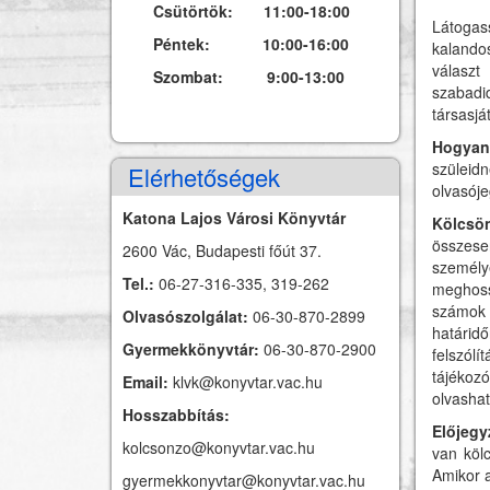
Csütörtök: 11:00-18:00
Látogas
Péntek: 10:00-16:00
kalando
választ
Szombat: 9:00-13:00
szabadi
társasjá
Hogyan
szüleidn
Elérhetőségek
olvasój
Katona Lajos Városi Könyvtár
Kölcsön
összesen
2600 Vác, Budapesti főút 37.
személy
Tel.:
06-27-316-335, 319-262
meghoss
számok 
Olvasószolgálat:
06-30-870-2899
határid
Gyermekkönyvtár:
06-30-870-2900
felszólí
tájékozó
Email:
klvk@konyvtar.vac.hu
olvashat
Hosszabbítás:
Előjegy
kolcsonzo@konyvtar.vac.hu
van köl
Amikor a
gyermekkonyvtar@konyvtar.vac.hu