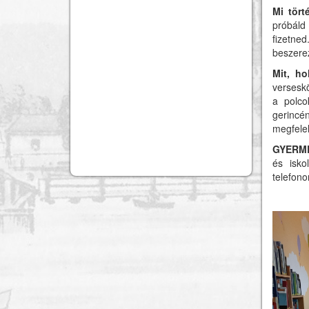
Mi tört
próbáld 
fizetne
beszerez
Mit, ho
verseskö
a polco
gerincé
megfelel
GYERM
és isko
telefono