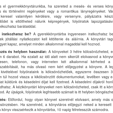
s el gyermekkönyvtárunkba, ha szereted a mesés- és verses köny
s és történelmi regényeket vagy a romantikus lányregényeket. Vá
 keresel valamilyen kérdésre, vagy versenyre, pályázatra kész
dődet is eltöltheted nálunk képregények, folyóiratok lapozgatásáv
tékozhatsz barátaiddal.
 iratkozhatsz be?
A gyerekkönyvtárba ingyenesen iratkozhatsz b
ek jótállási nyilatkozatot kell kitöltenie és aláírnia. A könyvtári ta
egyet kapsz, amelyet minden alkalommal magaddal kell hoznod.
zés és helyben használat:
A könyveket 3 hétre kölcsönözheted, e
 6 darabot. Ha ezalatt az idő alatt nem sikerült elolvasnod a könyv
esen, telefonon, vagy interneten két alkalommal kérheted a 
zabbítását, ha más olvasó nem kért előjegyzést a könyvre. A leg
kivételével folyóirataink is kölcsönözhetőek, egyszerre összesen 
őn túl hozod vissza a kikölcsönzött dokumentumokat, levélben vagy e
tást küldünk és késedelmi díjat kell fizetned. A késedelmi díjakról ho
dhatsz. A kézikönyvtári könyveket nem kölcsönözheted, csak itt a kö
od. Az újságok, folyóiratok legfrissebb számait is itt helyben böngészh
zés:
Előfordul, hogy olyan könyvet szeretnél elolvasni, amely más o
csönzésben. Ha szeretnéd, a könyvtáros előjegyzi neked a keresett 
 könyv visszaérkezik a könyvtárba, 10 napig félretesszük számodra.