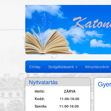
Ugrás
a
tartalomra
Fő
Címlap
Szolgáltatásaink
Könyvtárunkról
navigáció
Nyitvatartás
Gyer
Hétfő: ZÁRVA
Kedd: 11:00-18:00
Szerda: 11:00-16:00