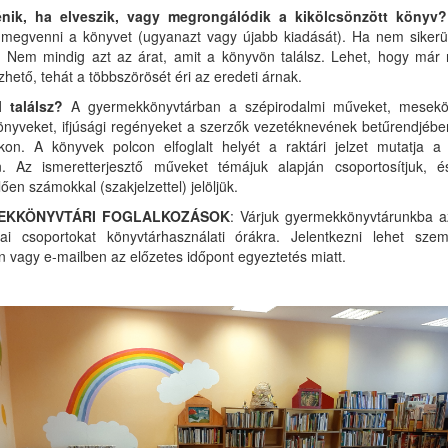
énik, ha elveszik, vagy megrongálódik a kikölcsönzött könyv?
megvenni a könyvet (ugyanazt vagy újabb kiadását). Ha nem sikerült
d. Nem mindig azt az árat, amit a könyvön találsz. Lehet, hogy már
hető, tehát a többszörösét éri az eredeti árnak.
l találsz?
A gyermekkönyvtárban a szépirodalmi műveket, mesekö
nyveket, ifjúsági regényeket a szerzők vezetéknevének betűrendjébe
kon. A könyvek polcon elfoglalt helyét a raktári jelzet mutatja a
n. Az ismeretterjesztő műveket témájuk alapján csoportosítjuk, 
ően számokkal (szakjelzettel) jelöljük.
EKKÖNYVTÁRI FOGLALKOZÁSOK
: Várjuk gyermekkönyvtárunkba a
lai csoportokat könyvtárhasználati órákra. Jelentkezni lehet szem
n vagy e-mailben az előzetes időpont egyeztetés miatt.