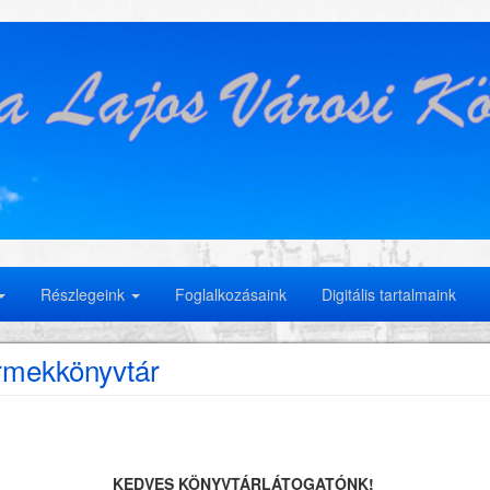
Részlegeink
Foglalkozásaink
Digitális tartalmaink
mekkönyvtár
KEDVES KÖNYVTÁRLÁTOGATÓNK!