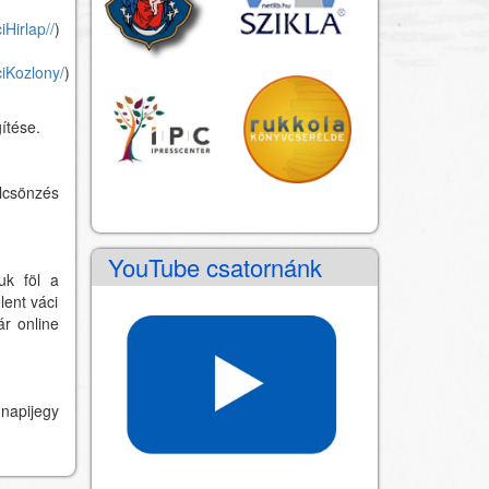
iHirlap/
/
)
ciKozlony/
)
ítése.
lcsönzés
YouTube csatornánk
uk föl a
lent váci
ár online
napijegy