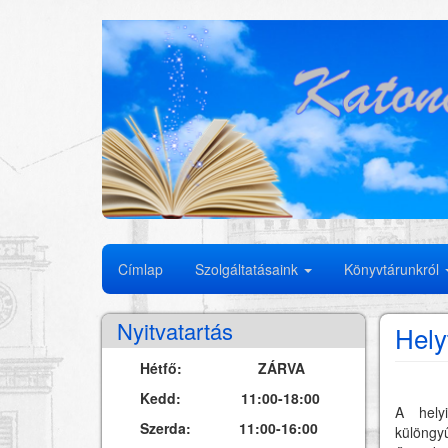
Ugrás
a
tartalomra
Fő
Címlap
Szolgáltatásaink
Könyvtárunkról
navigáció
Nyitvatartás
Hely
Hétfő: ZÁRVA
Kedd: 11:00-18:00
A hely
Szerda: 11:00-16:00
különgy