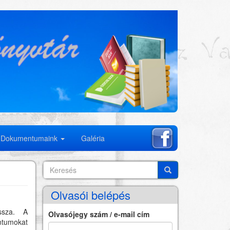
Dokumentumaink
Galéria
Keresés
Search
Keresés
Olvasói belépés
ssza. A
Olvasójegy szám / e-mail cím
ntumokat