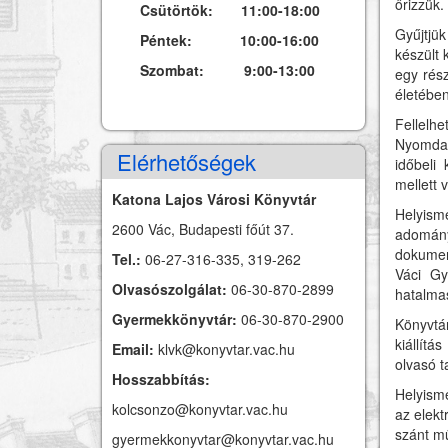
őrizzük.
Csütörtök: 11:00-18:00
Gyűjtjü
Péntek: 10:00-16:00
készült 
Szombat: 9:00-13:00
egy rész
életében
Fellel
Nyomdat
Elérhetőségek
időbeli
mellett 
Katona Lajos Városi Könyvtár
Helyis
2600 Vác, Budapesti főút 37.
adomán
dokument
Tel.:
06-27-316-335, 319-262
Váci Gy
Olvasószolgálat:
06-30-870-2899
hatalmas
Gyermekkönyvtár:
06-30-870-2900
Könyvtár
kiállítá
Email:
klvk@konyvtar.vac.hu
olvasó t
Hosszabbítás:
Helyisme
kolcsonzo@konyvtar.vac.hu
az elekt
szánt mű
gyermekkonyvtar@konyvtar.vac.hu