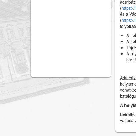
adatbázi
(
https:/
és a Vác
(
https:/
folyóirat
A he
A he
Tájé
A gy
kere
Adatbá
helyisme
vonatkoz
katalóg
A helyi
Beiratk
váltása 