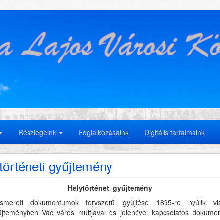
Részlegeink
Foglalkozásaink
Digitális tartalmaink
történeti gyűjtemény
Helytörténeti gyűjtemény
ismereti dokumentumok tervszerű gyűjtése 1895-re nyúlik vi
űjteményben Vác város múltjával és jelenével kapcsolatos dokume