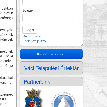
omdákban
Jelszó
k, életük
istérség)
ványok.
ésünknek
Regisztráció
 könyvek
Elfelejtett jelszó
melynek
Katalógus kereső
Katalógus
a helyi
köteteket
kereső
jteménye
Váci Települési Értéktár
otásaikat
Partnereink
kon, író-
észlegnek
lásra
cana