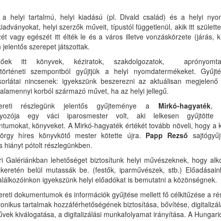
k a helyi tartalmú, helyi kiadású (pl. Divald család) és a helyi ny
kiadványokat, helyi szerzők műveit, típustól függetlenül, akik itt születte
ét vagy egészét itt élték le és a város illetve vonzáskörzete (járás, k
 jelentős szerepet játszottak.
hetőek itt könyvek, kéziratok, szakdolgozatok, aprónyomtat
örténeti szempontból gyűjtjük a helyi nyomdatermékeket. Gyűjt
 korlátai nincsenek: igyekszünk beszerezni az aktuálisan megjelenő
valamennyi korból származó művet, ha az helyi jellegű.
mereti részlegünk jelentős gyűjteménye a
Mirkó-hagyaték
, 
yozója egy váci iparosmester volt, aki lelkesen gyűjtötte 
umokat, könyveket. A Mirkó-hagyaték értékét tovább növeli, hogy a 
örgy híres könyvkötő mester kötette újra.
Papp Rezső
sajtógyű
 hiányt pótolt részlegünkben.
i Galériánkban lehetőséget biztosítunk helyi művészeknek, hogy alk
s keretén belül mutassák be. (festők, iparművészek, stb.) Előadásain
alálkozóinkon igyekszünk helyi előadókat is bemutatni a közönségnek.
reti dokumentumok és információk gyűjtése mellett fő célkitűzése a r
ronikus tartalmak hozzáférhetőségének biztosítása, bővítése, digitalizá
vek kiválogatása, a digitalizálási munkafolyamat irányítása. A
Hungari