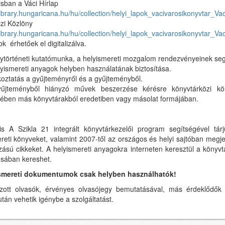
sban a Váci Hírlap
/library.hungaricana.hu/hu/collection/helyi_lapok_vacivarosikonyvtar_Vac
zi Közlöny
/library.hungaricana.hu/hu/collection/helyi_lapok_vacivarosikonyvtar_Va
ok érhetőek el digitalizálva.
lytörténeti kutatómunka, a helyismereti mozgalom rendezvényeinek seg
lyismereti anyagok helyben használatának biztosítása.
koztatás a gyűjteményről és a gyűjteményből.
űjteményből hiányzó művek beszerzése kérésre könyvtárközi kö
tében más könyvtárakból eredetiben vagy másolat formájában.
zis
A Szikla 21 integrált könyvtárkezelői program segítségével tárj
reti könyveket, valamint 2007-től az országos és helyi sajtóban megje
ású cikkeket. A helyismereti anyagokra interneten keresztül a könyvt
usában kereshet.
smereti dokumentumok csak helyben használhatók!
ozott olvasók, érvényes olvasójegy bemutatásával, más érdeklődők 
után vehetik igénybe a szolgáltatást.