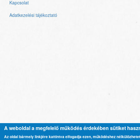
Kapcsolat
Lábléc
menü
Adatkezelési tájékoztató
A weboldal a megfelelő működés érdekében sütiket haszn
Az oldal bármely linkjére kattintva elfogadja ezen, működéshez nélkülözhete