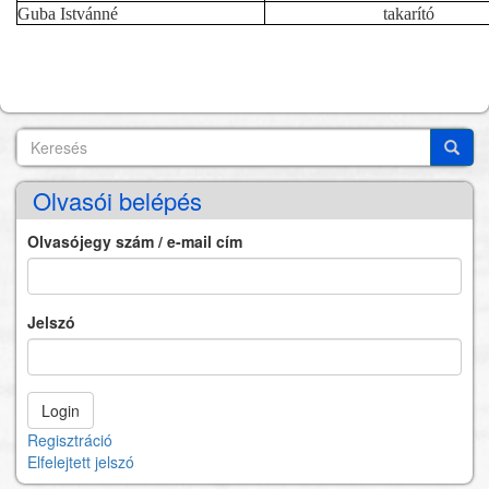
Guba Istvánné
takarító
Keresés
Search
Keres
Olvasói belépés
Olvasójegy szám / e-mail cím
Jelszó
Regisztráció
Elfelejtett jelszó