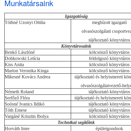
Munkatársaink
Igazgatóság
Tóthné Uzonyi Ottilia
megbízott igazgató
olvasószolgálati csoportve
tájékoztató könyvtáros
Könyvtárosaink
Benkó Lászlóné
kölcsönző könyvtáros
Dobkowski Letícia
feldolgozó könyvtáros
Kiss Anita
kölcsönző könyvtáros
Marton Veronika Kinga
kölcsönző könyvtáros
Mikesné Kovács Andrea
tájékoztató és helyismereti kö
olvasószolgálatvezető-helye
Németh Roland
tájékoztató könyvtáros
Serfőző Flóra
tájékoztató és helyismereti kö
Soósné Ivanics Ildikó
tájékoztató könyvtáros
Tóth Emese
tájékoztató könyvtáros
Vargáné Krisztin Ibolya
kölcsönző könyvtáros
Technikai segítőink
Horváth Imre
épületgondnok