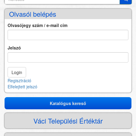
Olvasói belépés
Olvasójegy szám / e-mail cím
Jelszó
Regisztráció
Elfelejtett jelszó
Katalógus kereső
Katalógus
kereső
Váci Települési Értéktár