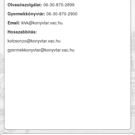
Olvasószolgálat:
06-30-870-2899
Gyermekkönyvtár:
06-30-870-2900
Email:
klvk@konyvtar.vac.hu
Hosszabbítás:
kolcsonzo@konyvtar.vac.hu
gyermekkonyvtar@konyvtar.vac.hu