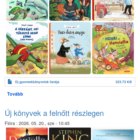
Új gyermekkönyveink listája
223.73 KB
Tovább
(Új
könyvek
a
Új könyvek a felnőtt részlegen
gyermek
részlegen)
Flóra
:
2026. 05. 20., sze - 10:45