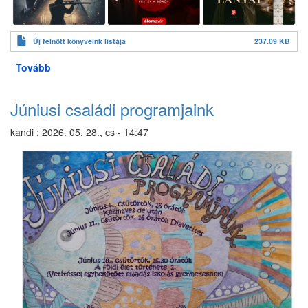
Új felnőtt könyveink listája
237.09 KB
Tovább
(Új
könyvek
a
Júniusi családi programjaink
felnőtt
részlegen)
kandi
:
2026. 05. 28., cs - 14:47