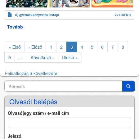
Új gyermekkönyveink listája
227.38 KB
Tovább
(Új
könyvek
a
Oldalszámozás
gyermek
Első
« Első
Előző
‹ Előző
Oldal
1
Oldal
2
Jelenlegi
3
Oldal
4
Oldal
5
Oldal
6
Oldal
7
Oldal
8
részlegen)
oldal
oldal
oldal
Oldal
9
…
Következő
Következő ›
Utolsó
Utolsó »
oldal
oldal
Feliratkozás a következőre:
Keresés
Search
Keres
Olvasói belépés
Olvasójegy szám / e-mail cím
Jelszó