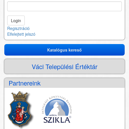
Regisztráció
Elfelejtett jelszó
Katalógus kereső
Katalógus
kereső
Váci Települési Értéktár
Partnereink