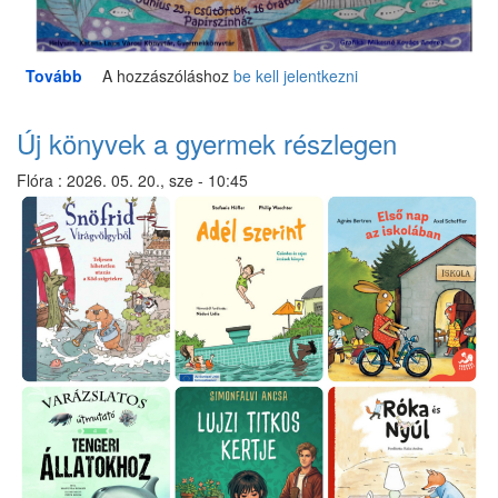
Tovább
(Júniusi
A hozzászóláshoz
be kell jelentkezni
családi
programjaink)
Új könyvek a gyermek részlegen
Flóra
:
2026. 05. 20., sze - 10:45