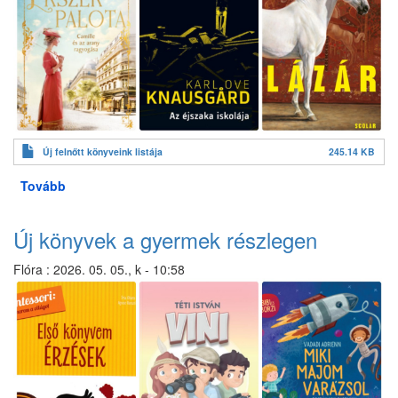
Új felnőtt könyveink listája
245.14 KB
Tovább
(Új
könyvek
a
Új könyvek a gyermek részlegen
felnőtt
részlegen)
Flóra
:
2026. 05. 05., k - 10:58