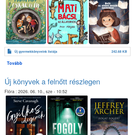
Új gyermekkönyveink listája
242.68 KB
Tovább
(Új
könyvek
a
Új könyvek a felnőtt részlegen
gyermek
részlegen)
Flóra
:
2026. 06. 10., sze - 10:52