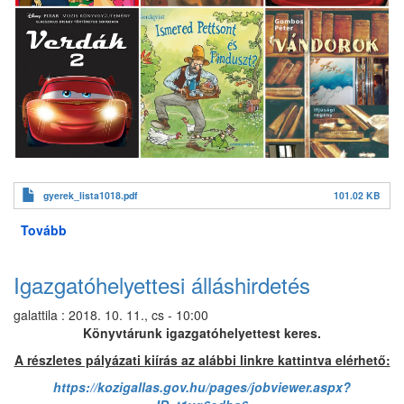
gyerek_lista1018.pdf
101.02 KB
Tovább
(Új
könyvek
a
Igazgatóhelyettesi álláshirdetés
gyermekkönyvtárban)
galattila
:
2018. 10. 11., cs - 10:00
Könyvtárunk igazgatóhelyettest keres.
A részletes pályázati kiírás az alábbi linkre kattintva elérhető:
https://kozigallas.gov.hu/pages/jobviewer.aspx?