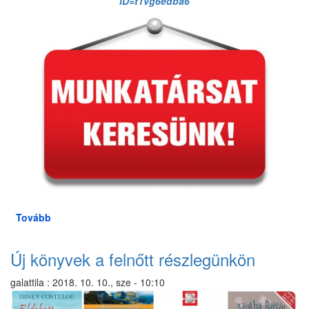
ID=t1vg6edba6
Tovább
(Igazgatóhelyettesi
álláshirdetés)
Új könyvek a felnőtt részlegünkön
galattila
:
2018. 10. 10., sze - 10:10