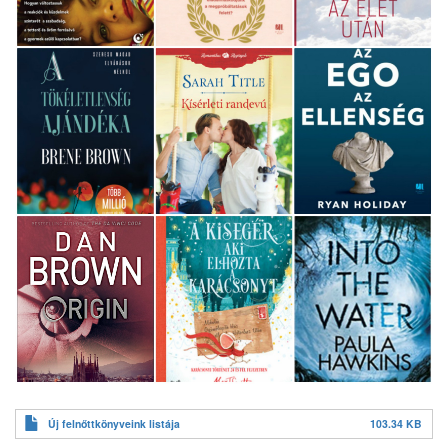
Új felnőttkönyveink listája
103.34 KB