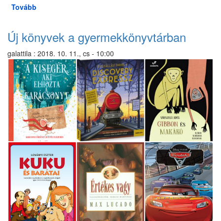
Tovább
(Új
könyvek
a
Új könyvek a gyermekkönyvtárban
felnőtt
részlegünkön)
galattila
:
2018. 10. 11., cs - 10:00