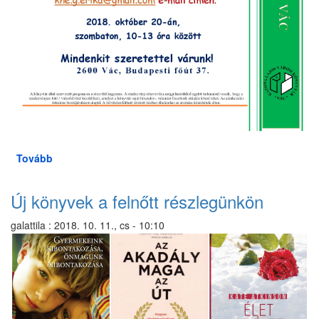
Tovább
(Dekupázs
kézműves
szombat)
Új könyvek a felnőtt részlegünkön
galattila
:
2018. 10. 11., cs - 10:10