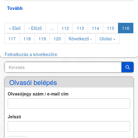
Tovább
(Új
könyvek
a
Oldalszámozás
gyermekkönyvtárban)
Első
« Első
Előző
‹ Előző
…
Oldal
112
Oldal
113
Oldal
114
Oldal
115
Jelenleg
116
oldal
oldal
oldal
Oldal
117
Oldal
118
Oldal
119
Oldal
120
Következő
Következő ›
Utolsó
Utolsó »
oldal
oldal
Feliratkozás a következőre:
Keresés
Search
Keres
Olvasói belépés
Olvasójegy szám / e-mail cím
Jelszó