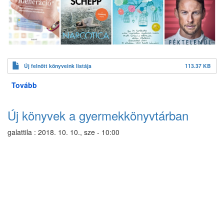
Új felnőtt könyveink listája
113.37 KB
Tovább
(Új
könyvek
a
Új könyvek a gyermekkönyvtárban
felnőtt
részlegünkön)
galattila
:
2018. 10. 10., sze - 10:00