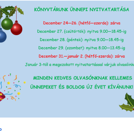
b
(Ünnepi