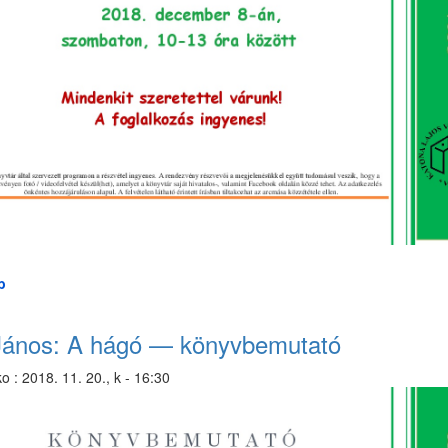
b
(Kézműves
szombat)
János: A hágó — könyvbemutató
ko
:
2018. 11. 20., k - 16:30