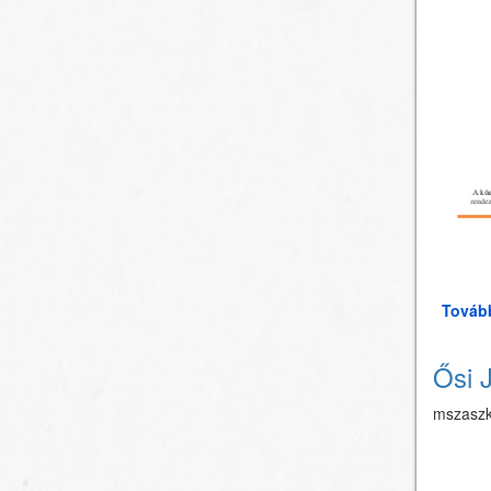
Továb
Ősi 
mszasz