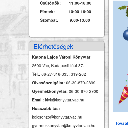
Csütörtök: 11:00-18:00
Péntek: 10:00-16:00
Szombat: 9:00-13:00
Elérhetőségek
Katona Lajos Városi Könyvtár
2600 Vác, Budapesti főút 37.
Tel.:
06-27-316-335, 319-262
Olvasószolgálat:
06-30-870-2899
Gyermekkönyvtár:
06-30-870-2900
Email:
klvk@konyvtar.vac.hu
Hosszabbítás:
kolcsonzo@konyvtar.vac.hu
Továb
gyermekkonyvtar@konyvtar.vac.hu