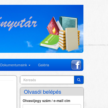
Dokumentumaink
Galéria
Keresés
Search
Keresés
Olvasói belépés
Olvasójegy szám / e-mail cím