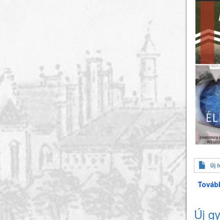
Új f
Továb
Új g