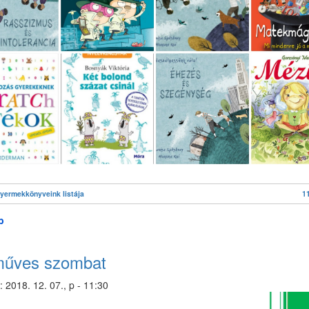
gyermekkönyveink listája
1
b
(Új
gyermekkönyvek
)
űves szombat
:
2018. 12. 07., p - 11:30