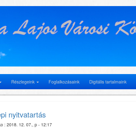
Részlegeink
Foglalkozásaink
Digitális tartalmaink
pi nyitvatartás
ko
:
2018. 12. 07., p - 12:17