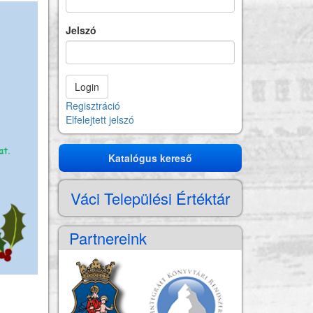
Jelszó
Regisztráció
Elfelejtett jelszó
Katalógus kereső
Katalógus
kereső
Váci Települési Értéktár
Partnereink