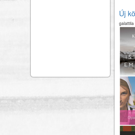
Új kö
galattila