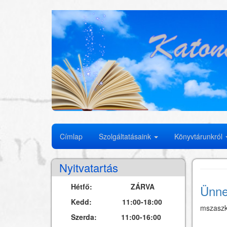
Ugrás
a
tartalomra
Fő
Címlap
Szolgáltatásaink
Könyvtárunkról
navigáció
Nyitvatartás
Hétfő: ZÁRVA
Ünne
Kedd: 11:00-18:00
mszasz
Szerda: 11:00-16:00