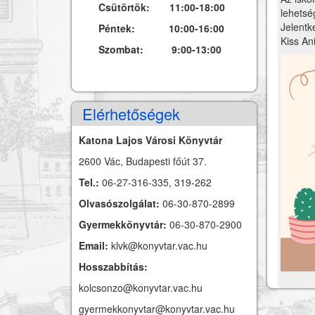
Csütörtök: 11:00-18:00
lehetsé
Jelentk
Péntek: 10:00-16:00
Kiss An
Szombat: 9:00-13:00
Elérhetőségek
Katona Lajos Városi Könyvtár
2600 Vác, Budapesti főút 37.
Tel.:
06-27-316-335, 319-262
Olvasószolgálat:
06-30-870-2899
Gyermekkönyvtár:
06-30-870-2900
Email:
klvk@konyvtar.vac.hu
Hosszabbítás:
kolcsonzo@konyvtar.vac.hu
gyermekkonyvtar@konyvtar.vac.hu