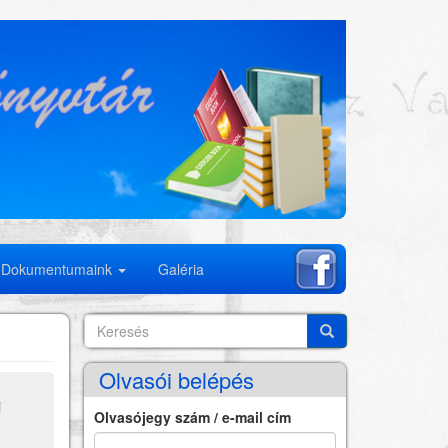
Dokumentumaink
Galéria
Keresés
Search
Keresés
Olvasói belépés
i
Olvasójegy szám / e-mail cím