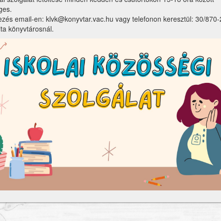
ges.
ezés email-en: klvk@konyvtar.vac.hu vagy telefonon keresztül: 30/870
ita könyvtárosnál.