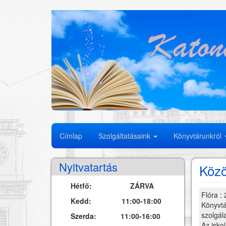
Ugrás
a
tartalomra
Fő
Címlap
Szolgáltatásaink
Könyvtárunkról
navigáció
Nyitvatartás
Közö
Hétfő: ZÁRVA
Flóra
:
Kedd: 11:00-18:00
Könyvtá
szolgál
Szerda: 11:00-16:00
Az isko