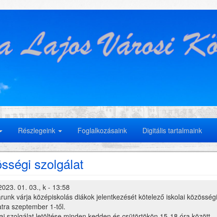
Részlegeink
Foglalkozásaink
Digitális tartalmaink
sségi szolgálat
2023. 01. 03., k - 13:58
runk várja középiskolás diákok jelentkezését kötelező iskolai közösség
atra szeptember 1-től.
lai szolgálat letöltése minden kedden és csütörtökön 15-18 óra között