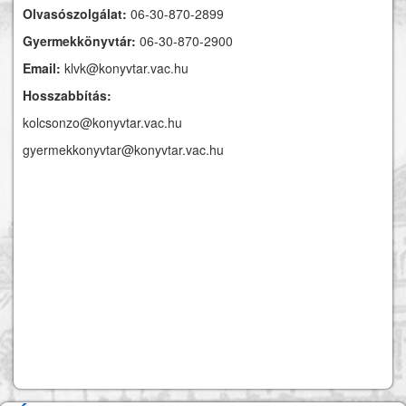
Olvasószolgálat:
06-30-870-2899
Gyermekkönyvtár:
06-30-870-2900
Email:
klvk@konyvtar.vac.hu
Hosszabbítás:
kolcsonzo@konyvtar.vac.hu
gyermekkonyvtar@konyvtar.vac.hu