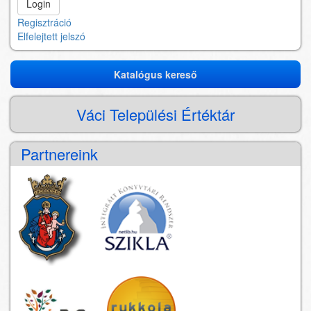
Regisztráció
Elfelejtett jelszó
Katalógus kereső
Katalógus
kereső
Váci Települési Értéktár
Partnereink