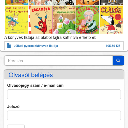
A könyvek listája az alábbi fájlra kattintva érhető el:
Júliusi gyermekkönyvek listája
105.89 KB
Keresés
Search
Keres
Olvasói belépés
Olvasójegy szám / e-mail cím
Jelszó