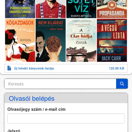
Új felnőtt könyveink listája
125.99 KB
Keresés
Search
Keres
Olvasói belépés
Olvasójegy szám / e-mail cím
Jelszó