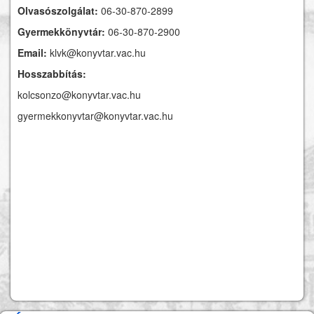
Olvasószolgálat:
06-30-870-2899
Gyermekkönyvtár:
06-30-870-2900
Email:
klvk@konyvtar.vac.hu
Hosszabbítás:
kolcsonzo@konyvtar.vac.hu
gyermekkonyvtar@konyvtar.vac.hu