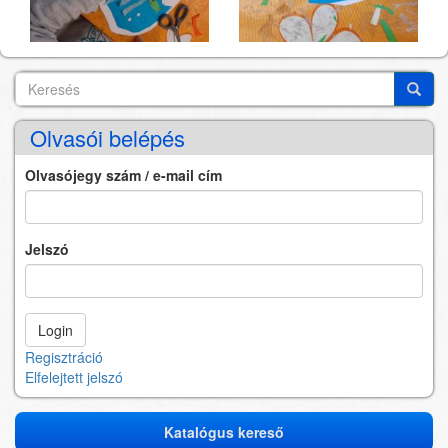
Keresés
Search
Keres
Olvasói belépés
Olvasójegy szám / e-mail cím
Jelszó
Regisztráció
Elfelejtett jelszó
Katalógus kereső
Katalógus