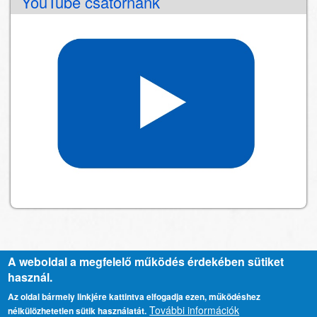
YouTube csatornánk
A weboldal a megfelelő működés érdekében sütiket
használ.
Kapcsolat
Lábléc
Az oldal bármely linkjére kattintva elfogadja ezen, működéshez
További információk
nélkülözhetetlen sütik használatát.