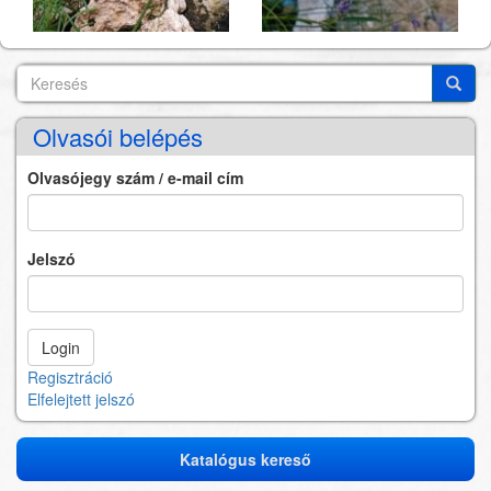
Keresés
Search
Keres
Olvasói belépés
Olvasójegy szám / e-mail cím
Jelszó
Regisztráció
Elfelejtett jelszó
Katalógus kereső
Katalógus