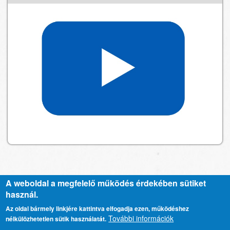
A weboldal a megfelelő működés érdekében sütiket
használ.
Kapcsolat
Lábléc
Az oldal bármely linkjére kattintva elfogadja ezen, működéshez
További információk
nélkülözhetetlen sütik használatát.
menü
Adatkezelési tájékoztató