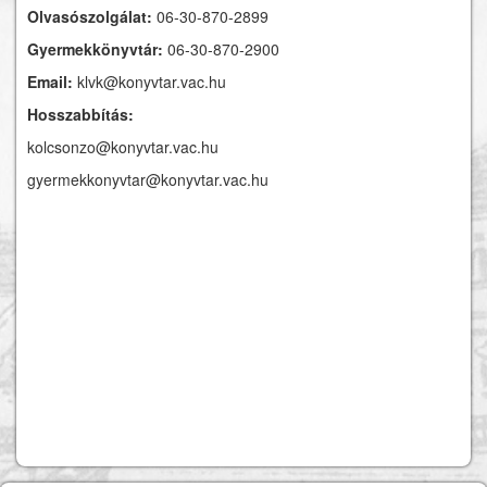
Olvasószolgálat:
06-30-870-2899
Gyermekkönyvtár:
06-30-870-2900
Email:
klvk@konyvtar.vac.hu
Hosszabbítás:
kolcsonzo@konyvtar.vac.hu
gyermekkonyvtar@konyvtar.vac.hu