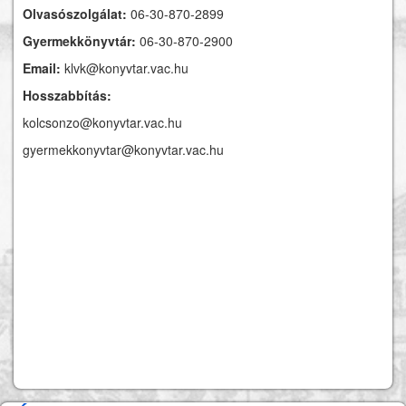
Olvasószolgálat:
06-30-870-2899
Gyermekkönyvtár:
06-30-870-2900
Email:
klvk@konyvtar.vac.hu
Hosszabbítás:
kolcsonzo@konyvtar.vac.hu
gyermekkonyvtar@konyvtar.vac.hu