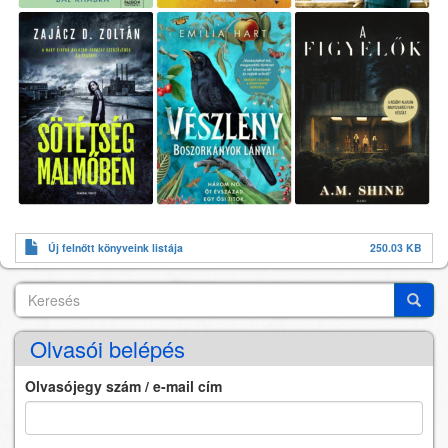
Új felnőtt könyveink listája
250.03 KB
Keresés
Search
Keres
Olvasói belépés
Olvasójegy szám / e-mail cím