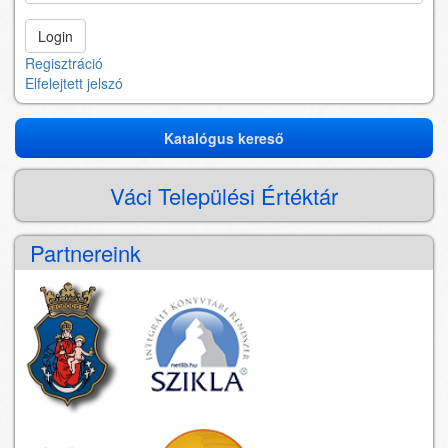
Regisztráció
Elfelejtett jelszó
Katalógus kereső
Katalógus
kereső
Váci Települési Értéktár
Partnereink