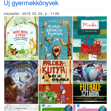
Új gyermekkönyvek
mszaszko
:
2019. 03. 22., p - 11:00