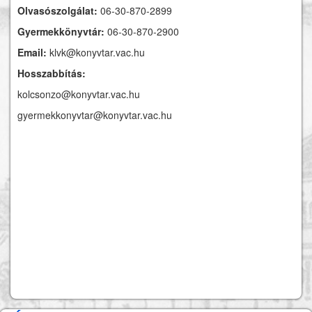
Olvasószolgálat:
06-30-870-2899
Gyermekkönyvtár:
06-30-870-2900
Email:
klvk@konyvtar.vac.hu
Hosszabbítás:
kolcsonzo@konyvtar.vac.hu
gyermekkonyvtar@konyvtar.vac.hu