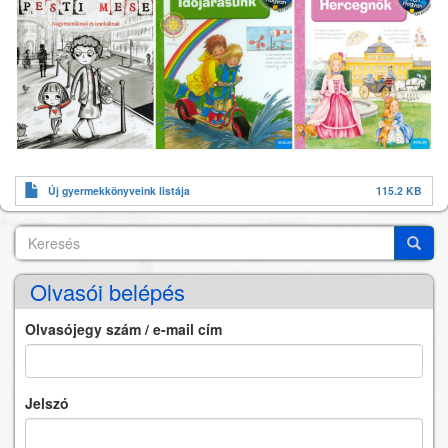
Új gyermekkönyveink listája
115.2 KB
Keresés
Search
Keres
Olvasói belépés
Olvasójegy szám / e-mail cím
Jelszó